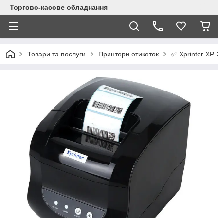
Торгово-касове обладнання
✅ Xprinter XP
Товари та послуги
Принтери етикеток