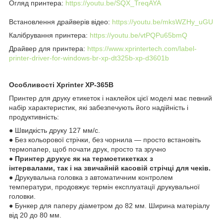
Огляд принтера:
https://youtu.be/SQX_TreqAYA
Встановлення драйверів відео:
https://youtu.be/mksWZHy_uGU
Калібрування принтера:
https://youtu.be/vtPQPu65bmQ
Драйвер для принтера:
https://www.xprintertech.com/label-
printer-driver-for-windows-br-xp-dt325b-xp-d3601b
Особливості Xprinter XP-365B
Принтер для друку етикеток і наклейок цієї моделі має певний
набір характеристик, які забезпечують його надійність і
продуктивність:
● Швидкість друку 127 мм/с.
● Без кольорової стрічки, без чорнила — просто встановіть
термопапер, щоб почати друк, просто та зручно
●
Принтер друкує як на термоетикетках з
інтервалами, так і на звичайній касовій стрічці для чеків.
● Друкувальна головка з автоматичним контролем
температури, продовжує термін експлуатації друкувальної
головки.
● Бункер для паперу діаметром до 82 мм. Ширина матеріалу
від 20 до 80 мм.