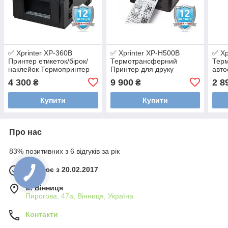
✅ Xprinter XP-360B
✅ Xprinter XP-H500B
✅ Xp
Принтер етикеток/бірок/
Термотрансферний
Терм
наклейок Термопринтер
Принтер для друку
авто
етикеток/цінників/бірок для
верс
4 300
9 900
2 8
₴
₴
одягу
Купити
Купити
Про нас
83% позитивних з 6 відгуків за рік
Працює з 20.02.2017
м. Вінниця
Пирогова, 47а, Вінниця, Україна
Контакти