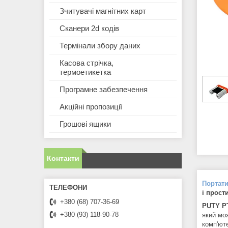
Зчитувачі магнітних карт
Сканери 2d кодів
Термінали збору даних
Касова стрічка,
термоетикетка
Програмне забезпечення
Акційні пропозиції
Грошові ящики
Контакти
Портат
і прост
+380 (68) 707-36-69
PUTY P
+380 (93) 118-90-78
який мо
комп'ют