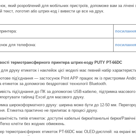
нок, який розроблений для мобільних пристроїв, допоможе вам за лічені
й текст, логотип або штрих-код і вивести це все на друк.
принтера:
посиланн
унок для телефона:
посиланн
вості термотрансферного принтера штрих-коду PUTY PT-66DC
для друку етикеток і наклейок цієї моделі має певний набір характеристик
отове під'єднання — застосунок Print APP працює як із пристроями Androi
 етикеток за допомогою бездротової технології Bluetooth.
ивість під'єднання до ПК за допомогою USB-кабелю, підтримка масового
мпортувати таблиці Excel для масового друку.
римка широкоформатного друку: ширина може бути до 12-50 мм. Перегор
ня. Етикетка практично не прилипає в процесі друку.
манітність типів етикеток: доступні кабельні бирки/панельні бирки/Рамічн
 Легко клеїти без жодних обмежень.
тер термотрансферних етикеток PT-66DC має OLED-дисплей: на екрані мож