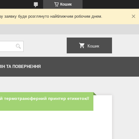
Кошик
ашу заявку буде розглянуто найближчим робочим днем.
Кошик
ІН ТА ПОВЕРНЕННЯ
й термотрансферний принтер етикеток//