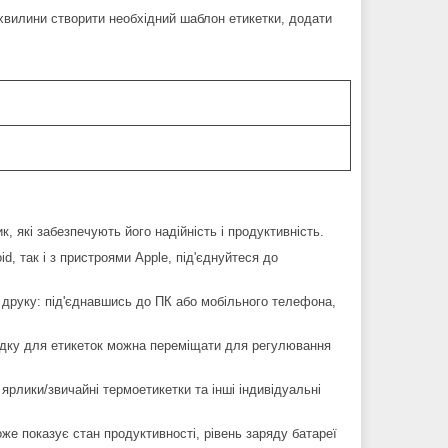
 хвилини створити необхідний шаблон етикетки, додати
я
я
, які забезпечують його надійність і продуктивність.
d, так і з пристроями Apple, під'єднуйтеся до
 друку: під'єднавшись до ПК або мобільного телефона,
одку для етикеток можна переміщати для регулювання
і ярлики/звичайні термоетикетки та інші індивідуальні
е показує стан продуктивності, рівень заряду батареї