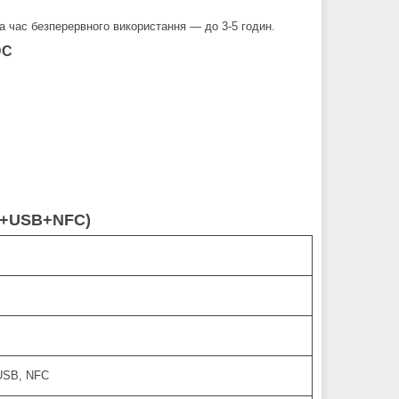
 а час безперервного використання — до 3-5 годин.
DC
th+USB+NFC)
 USB, NFC