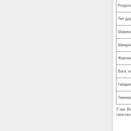
Розділ
Тип др
Ширина
Швидкі
Живле
Вага, к
Габари
Темпера
У нас В
своєчас