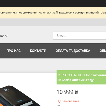
овлення чи повідомлення, оскільки за її графіком сьогодні вихідний. В
нання
ПРО НАС
КОНТАКТИ
ОПЛАТА ТА ДОСТАВКА
ОБМ
✅ PUTY PT-66DC Портативни
наклейок/штрих-коду
10 999 ₴
Під замовлення