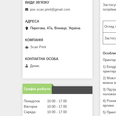
Застосу
pos.scan.print@gmail.com
потрібни
Огляд 
Пирогова, 47а, Вінниця, Україна
Застос
Scan Print
Особли
Принтер 
Денис
1) Бездр
принтера
2) Можл
можна і
Графік роботи
3) Підт
положен
4) Різно
Понеділок
10:00
17:00
ярлики.
Вівторок
10:00
17:00
Середа
10:00
17:00
5) Прин