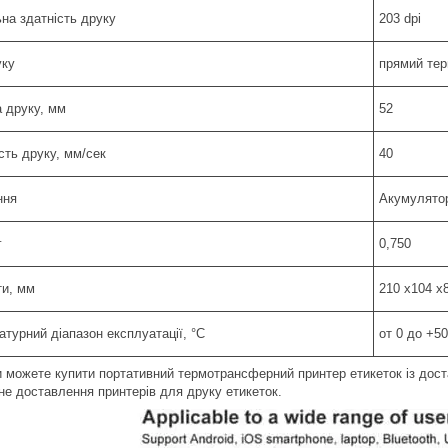
ьна здатність друку
203 dpi
уку
прямий тер
 друку, мм
52
сть друку, мм/сек
40
ння
Акумулятор
г
0,750
ти, мм
210 x104 x
турний діапазон експлуатації, °C
от 0 до +50
и можете купити портативний термотрансферний принтер етикеток із доста
не доставлення принтерів для друку етикеток.