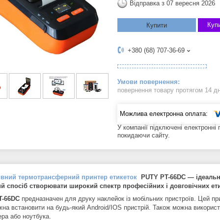
Відправка з 07 вересня 2026
Купи
Купити
+380 (68) 707-36-69
повернення товару протягом 14 д
У компанії підключені електронні
покидаючи сайту.
ивний термотрансферний принтер етикеток
PUTY PT-66DC — ідеальн
ий спосіб створювати широкий спектр професійних і довговічних ети
T-66DC
предназначен для друку наклейок із мобільних пристроїв. Цей пр
жна встановити на будь-який Android/IOS пристрій. Також можна використ
ера або ноутбука.