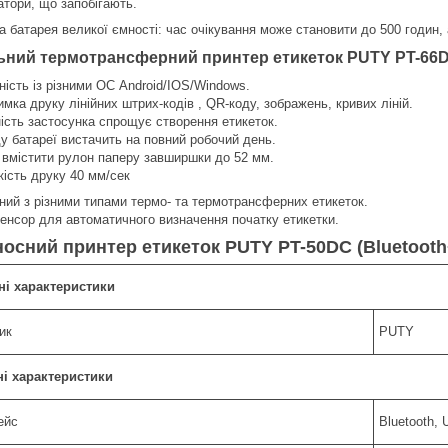
атори, що запобігають.
ва батарея великої ємності: час очікування може становити до 500 годин,
ьний термотрансферний принтер етикеток PUTY PT-66
ність із різними ОС Android/IOS/Windows.
имка друку лінійних штрих-кодів , QR-коду, зображень, кривих ліній.
ність застосунка спрощує створення етикеток.
ду батареї вистачить на повний робочий день.
 вмістити рулон паперу завширшки до 52 мм.
кість друку 40 мм/сек
сний з різними типами термо- та термотрансферних етикеток.
сенсор для автоматичного визначення початку етикетки.
осний принтер етикеток PUTY PT-50DC (Bluetoo
ні характеристики
ик
PUTY
ні характеристики
ейс
Bluetooth,