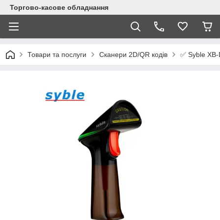
Торгово-касове обладнання
✅ Syble XB-
Товари та послуги
Сканери 2D/QR кодів