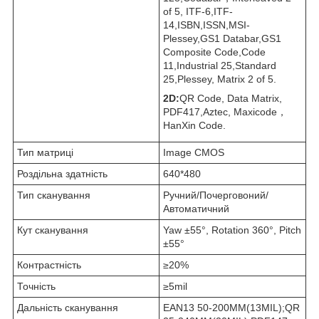
of 5, ITF-6,ITF-
14,ISBN,ISSN,MSI-
Plessey,GS1 Databar,GS1
Composite Code,Code
11,Industrial 25,Standard
25,Plessey, Matrix 2 of 5.
2D:
QR Code, Data Matrix,
PDF417,Aztec, Maxicode，
HanXin Code.
Тип матриці
Image CMOS
Роздільна здатність
640*480
Тип сканування
Ручний/Почерговоний/
Автоматичний
Кут сканування
Yaw ±55°, Rotation 360°, Pitch
±55°
Контрастність
≥20%
Точність
≥5mil
Дальність сканування
EAN13 50-200MM(13MIL);QR