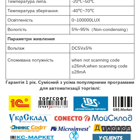
Температура липа.
-20℃~50℃
Температура зберігання.
-40℃~70℃
Освітленість
0~100000LUX
Вологість
5%~95%（Non-condensing）
Параметри живлення
Вольтаж
DC5V±5%
Споживана потужність
when not scanning code
≥26mA;when scanning code
≥28mA
Гарантія 1 рік. Сумісний з усіма популярними програмами
для автоматизації торгівлі: