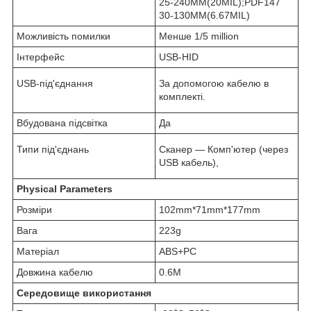
25-240MM(20MIL);PDF147
30-130MM(6.67MIL)
Можливість помилки
Менше 1/5 million
Інтерфейс
USB-HID
USB-під'єднання
За допомогою кабелю в
комплекті.
Вбудована підсвітка
Да
Типи під'єднань
Сканер — Комп'ютер (через
USB кабель),
Physical Parameters
Розміри
102mm*71mm*177mm
Вага
223g
Матеріал
ABS+PC
Довжина кабелю
0.6M
Середовище використання