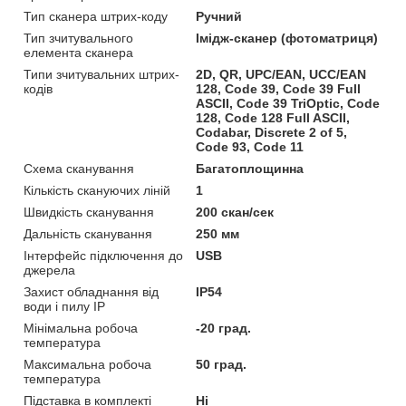
Тип сканера штрих-коду
Ручний
Тип зчитувального
Імідж-сканер (фотоматриця)
елемента сканера
Типи зчитувальних штрих-
2D, QR, UPC/EAN, UCC/EAN
кодів
128, Code 39, Code 39 Full
ASCII, Code 39 TriOptic, Code
128, Code 128 Full ASCII,
Codabar, Discrete 2 of 5,
Code 93, Code 11
Схема сканування
Багатоплощинна
Кількість скануючих ліній
1
Швидкість сканування
200 скан/сек
Дальність сканування
250 мм
Інтерфейс підключення до
USB
джерела
Захист обладнання від
IP54
води і пилу IP
Мінімальна робоча
-20 град.
температура
Максимальна робоча
50 град.
температура
Підставка в комплекті
Ні