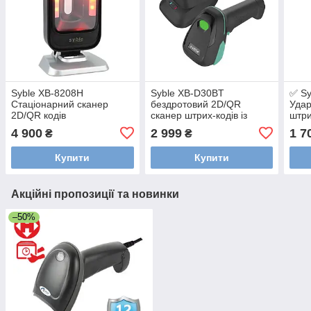
Syble XB-8208H
Syble XB-D30BT
✅ Sy
Стаціонарний сканер
бездротовий 2D/QR
Удар
2D/QR кодів
сканер штрих-кодів із
штри
зарядною підставкою
4 900
2 999
1 7
₴
₴
Купити
Купити
Акційні пропозиції та новинки
–50%