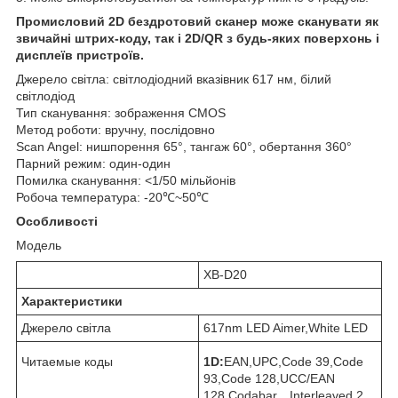
Промисловий 2D бездротовий сканер може сканувати як
звичайні штрих-коду, так і 2D/QR з будь-яких поверхонь і
дисплеїв пристроїв.
Джерело світла: світлодіодний вказівник 617 нм, білий
світлодіод
Тип сканування: зображення CMOS
Метод роботи: вручну, послідовно
Scan Angel: нишпорення 65°, тангаж 60°, обертання 360°
Парний режим: один-один
Помилка сканування: <1/50 мільйонів
Робоча температура: -20℃~50℃
Особливості
Модель
XB-D20
Характеристики
Джерело світла
617nm LED Aimer,White LED
Читаемые коды
1D:
EAN,UPC,Code 39,Code
93,Code 128,UCC/EAN
128,Codabar，Interleaved 2