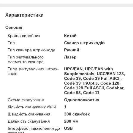
Характеристики
Основні
Країна виробник
Китай
Тип
Сканер штрихкодів
Тип сканера штрих-коду
Ручний
Тип зчитувального
Лазер
елемента сканера
Типи зчитувальних штрих-
UPC/EAN, UPC/EAN with
кодів
Supplementals, UCC/EAN 128,
Code 39, Code 39 Full ASCII,
Code 39 TriOptic, Code 128,
Code 128 Full ASCII, Codabar,
Code 93, Code 11
Схема сканування
Одноплоскостна
Кількість скануючих ліній
1
Швидкість сканування
300 скан/сек
Дальність сканування
280 мм
Інтерфейс підключення до
USB
джерела