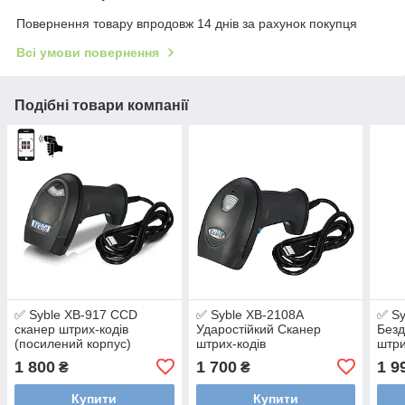
Повернення товару впродовж 14 днів за рахунок покупця
Всі умови повернення
Подібні товари компанії
✅ Syble XB-917 CCD
✅ Syble XB-2108A
✅ Sy
сканер штрих-кодів
Ударостійкий Сканер
Безд
(посилений корпус)
штрих-кодів
штри
збир
1 800
1 700
1 9
₴
₴
Купити
Купити