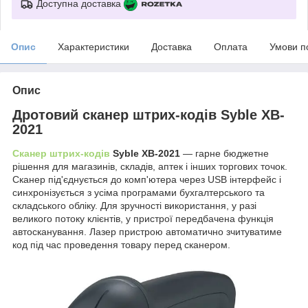
Доступна доставка
Опис
Характеристики
Доставка
Оплата
Умови п
Опис
Дротовий сканер штрих-кодів Syble XB-
2021
Сканер штрих-кодів
Syble XB-2021
— гарне бюджетне
рішення для магазинів, складів, аптек і інших торгових точок.
Сканер під'єднується до комп'ютера через USB інтерфейс і
синхронізується з усіма програмами бухгалтерського та
складського обліку. Для зручності використання, у разі
великого потоку клієнтів, у пристрої передбачена функція
автосканування. Лазер пристрою автоматично зчитуватиме
код під час проведення товару перед сканером.