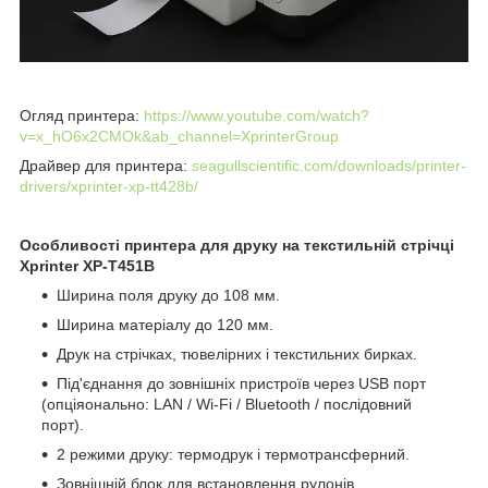
Огляд принтера:
https://www.youtube.com/watch?
v=x_hO6x2CMOk&ab_channel=XprinterGroup
Драйвер для принтера:
seagullscientific.com/downloads/printer-
drivers/xprinter-xp-tt428b/
Особливості принтера для друку на текстильній стрічці
Xprinter XP-T451B
Ширина поля друку до 108 мм.
Ширина матеріалу до 120 мм.
Друк на стрічках, тювелірних і текстильних бирках.
Під'єднання до зовнішніх пристроїв через USB порт
(опціяонально: LAN / Wi-Fi / Bluetooth / послідовний
порт).
2 режими друку: термодрук і термотрансферний.
Зовнішній блок для встановлення рулонів.