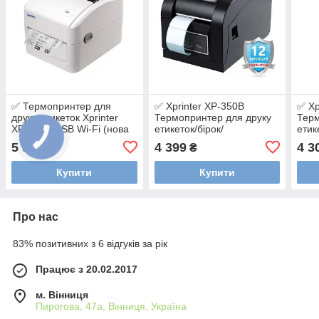
✅ Термопринтер для
✅ Xprinter XP-350B
✅ Xp
друку етикеток Xprinter
Термопринтер для друку
Терм
XP-420B USB Wi-Fi (нова
етикеток/бірок/
етик
модель)
ланцюжків✅З послугою
ланц
5 999
4 399
4 3
₴
₴
налаштування✅
Купити
Купити
Про нас
83% позитивних з 6 відгуків за рік
Працює з 20.02.2017
м. Вінниця
Пирогова, 47а, Вінниця, Україна