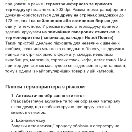
працювати в режимі
термотрансферного та прямого
термодруку
і має чіткість 203 dpi. Режим термотрансферного
друку використовується для
друку на стрічках
завдовжки до
178 см
, так і на нейлонових або сатинових бирках
для
одягу та текстилю. У режимі прямого термодруку принтер
здатний друкувати
на звичайних паперових етикетках із
термопокриттям (наприклад накладні Нової Пошти)
.
Такий пристрій ідеально підходить для невеликих швейних
фабрик, власників малого та середнього бізнесу, які друкують
написи на стрічках різного формату, складів, невеликих
виробництв, магазинів, торгових точок, кафе, аптек тощо. Цей
принтер для стрічок має чудове співвідношення ціни та якості,
тому є одним із найпопулярніших товарів у цій категорії.
Плюси термопринтера з різаком
Автоматичне обрізання етикеток
Різак забезпечує акуратне та точне обрізання матеріалу
після друку, що особливо зручно при друку великої
кількості етикеток.
Економія часу
Завдяки автоматизації процесу обрізання оператору не
потрібно вручну відривати кожену етикетку — все