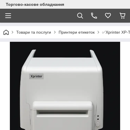
Торгово-касове обладнання
✅Xprinter XP-T
Товари та послуги
Принтери етикеток