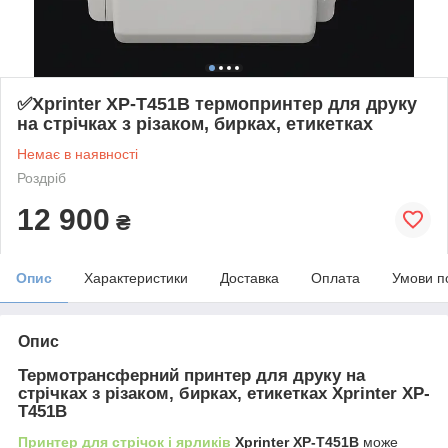
✅Xprinter XP-T451B термопринтер для друку
на стрічках з різаком, бирках, етикетках
Немає в наявності
Роздріб
12 900
₴
Опис
Характеристики
Доставка
Оплата
Умови п
Опис
Термотрансферний принтер для друку на
стрічках з різаком, бирках, етикетках Xprinter XP-
T451B
Принтер для стрічок і ярликів
Xprinter
XP-T451B
може