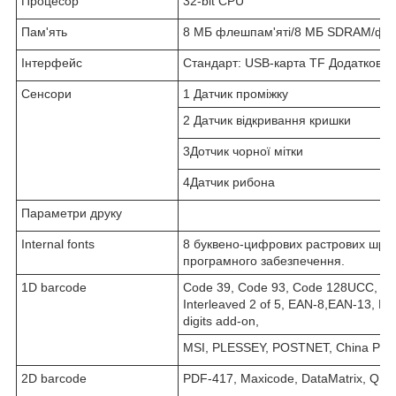
Процесор
32-bit CPU
Пам'ять
8 МБ флешпам'яті/8 МБ SDRAM/фле
Інтерфейс
Стандарт: USB-карта TF Додатково: L
Сенсори
1 Датчик проміжку
2 Датчик відкривання кришки
3Дотчик чорної мітки
4Датчик рибона
Параметри друку
Internal fonts
8 буквено-цифрових растрових шри
програмного забезпечення.
1D barcode
Code 39, Code 93, Code 128UCC, Cod
Interleaved 2 of 5, EAN-8,EAN-13, 
digits add-on,
MSI, PLESSEY, POSTNET, China POS
2D barcode
PDF-417, Maxicode, DataMatrix, QR c