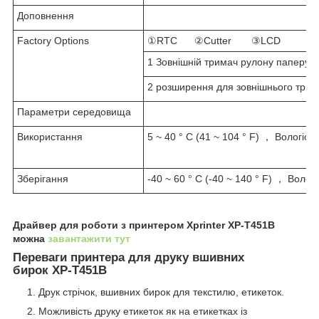
Доповнення
Factory Options
①RTC ②Cutter ③LCD
1 Зовнішній тримач рулону паперу 
2 розширення для зовнішнього трим
Параметри середовища
Використання
5 ~ 40 ° C (41 ~ 104 ° F) ， Вологіст
Зберігання
-40 ~ 60 ° C (-40 ~ 140 ° F) ， Волог
Драйвер для роботи з принтером Xprinter XP-T451B
можна
завантажити тут
Переваги принтера для друку вшивних
бирок XP-T451B
Друк стрічок, вшивних бирок для текстилю, етикеток.
Можливість друку етикеток як на етикетках із