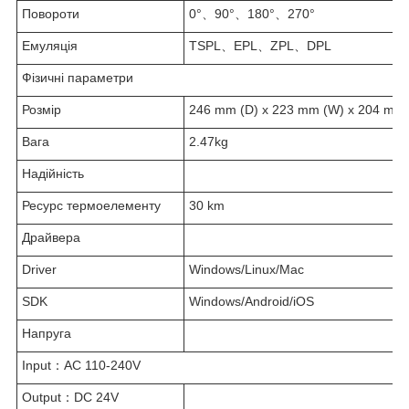
Повороти
0°、90°、180°、270°
Емуляція
TSPL、EPL、ZPL、DPL
Фізичні параметри
Розмір
246 mm (D) x 223 mm (W) x 204 mm 
Вага
2.47kg
Надійність
Ресурс термоелементу
30 km
Драйвера
Driver
Windows/Linux/Mac
SDK
Windows/Android/iOS
Напруга
Input：AC 110-240V
Output：DC 24V