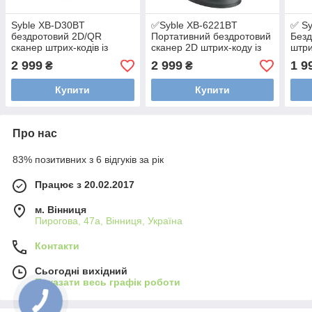
Syble XB-D30BT
✅Syble XB-6221BT
✅ Sy
бездротовий 2D/QR
Портативний бездротовий
Безд
сканер штрих-кодів із
сканер 2D штрих-коду із
штри
зарядною підставкою
зарядною базою
збир
2 999
2 999
1 9
₴
₴
Купити
Купити
Про нас
83% позитивних з 6 відгуків за рік
Працює з 20.02.2017
м. Вінниця
Пирогова, 47а, Вінниця, Україна
Контакти
Сьогодні вихідний
Показати весь графік роботи