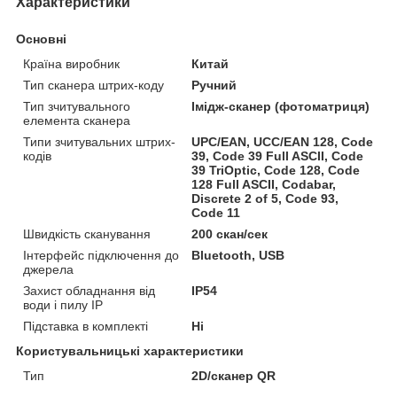
Характеристики
Основні
Країна виробник
Китай
Тип сканера штрих-коду
Ручний
Тип зчитувального
Імідж-сканер (фотоматриця)
елемента сканера
Типи зчитувальних штрих-
UPC/EAN, UCC/EAN 128, Code
кодів
39, Code 39 Full ASCII, Code
39 TriOptic, Code 128, Code
128 Full ASCII, Codabar,
Discrete 2 of 5, Code 93,
Code 11
Швидкість сканування
200 скан/сек
Інтерфейс підключення до
Bluetooth, USB
джерела
Захист обладнання від
IP54
води і пилу IP
Підставка в комплекті
Ні
Користувальницькі характеристики
Тип
2D/сканер QR