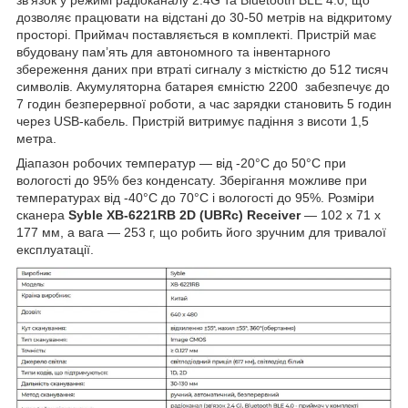
дозволяє працювати на відстані до 30-50 метрів на відкритому
просторі. Приймач поставляється в комплекті. Пристрій має
вбудовану пам’ять для автономного та інвентарного
збереження даних при втраті сигналу з місткістю до 512 тисяч
символів. Акумуляторна батарея ємністю 2200 забезпечує до
7 годин безперервної роботи, а час зарядки становить 5 годин
через USB-кабель. Пристрій витримує падіння з висоти 1,5
метра.
Діапазон робочих температур — від -20°С до 50°С при
вологості до 95% без конденсату. Зберігання можливе при
температурах від -40°С до 70°С і вологості до 95%. Розміри
сканера
Syble XB-6221RB 2D (UBRc) Receiver
— 102 x 71 x
177 мм, а вага — 253 г, що робить його зручним для тривалої
експлуатації.