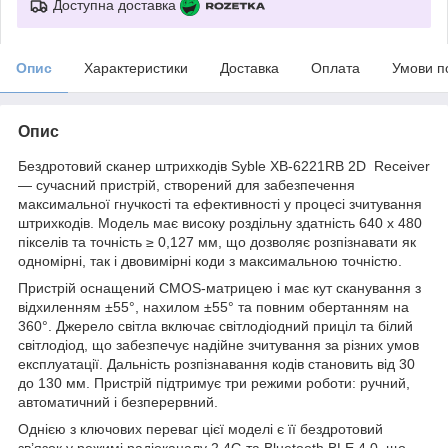
Доступна доставка
Опис
Характеристики
Доставка
Оплата
Умови п
Опис
Бездротовий сканер штрихкодів Syble XB-6221RB 2D Receiver
— сучасний пристрій, створений для забезпечення
максимальної гнучкості та ефективності у процесі зчитування
штрихкодів. Модель має високу роздільну здатність 640 x 480
пікселів та точність ≥ 0,127 мм, що дозволяє розпізнавати як
одномірні, так і двовимірні коди з максимальною точністю.
Пристрій оснащений CMOS-матрицею і має кут сканування з
відхиленням ±55°, нахилом ±55° та повним обертанням на
360°. Джерело світла включає світлодіодний приціл та білий
світлодіод, що забезпечує надійне зчитування за різних умов
експлуатації. Дальність розпізнавання кодів становить від 30
до 130 мм. Пристрій підтримує три режими роботи: ручний,
автоматичний і безперервний.
Однією з ключових переваг цієї моделі є її бездротовий
зв’язок у режимі радіоканалу 2.4G та Bluetooth BLE 4.0, що