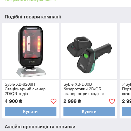
Подібні товари компанії
Syble XB-8208H
Syble XB-D30BT
✅Sy
Стаціонарний сканер
бездротовий 2D/QR
Порт
2D/QR кодів
сканер штрих-кодів із
скан
зарядною підставкою
зар
4 900
2 999
2 9
₴
₴
Купити
Купити
Акційні пропозиції та новинки