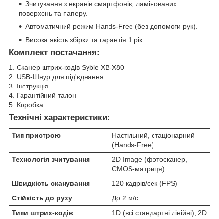
Зчитування з екранів смартфонів, ламінованих
поверхонь та паперу.
Автоматичний режим Hands-Free (без допомоги рук).
Висока якість збірки та гарантія 1 рік.
Комплект постачання:
1. Сканер штрих-кодів Syble XB-X80
2. USB-Шнур для під'єднання
3. Інструкція
4. Гарантійний талон
5. Коробка
Технічні характеристики:
Тип пристрою
Настільний, стаціонарний
(Hands-Free)
Технологія зчитування
2D Image (фотосканер,
CMOS-матриця)
Швидкість сканування
120 кадрів/сек (FPS)
Стійкість до руху
До 2 м/с
Типи штрих-кодів
1D (всі стандартні лінійні), 2D