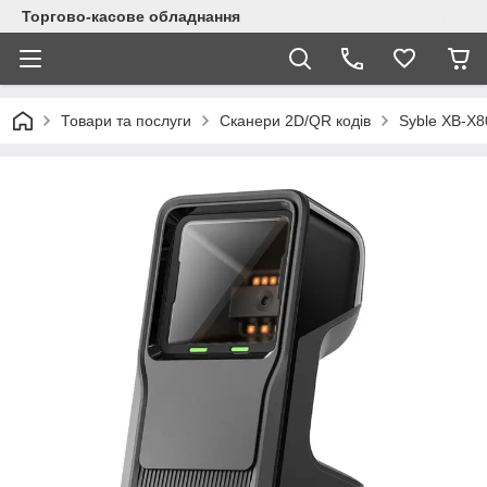
Торгово-касове обладнання
Товари та послуги
Сканери 2D/QR кодів
Syble XB-X8