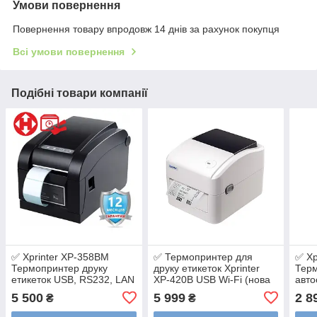
Умови повернення
Повернення товару впродовж 14 днів за рахунок покупця
Всі умови повернення
Подібні товари компанії
✅ Xprinter XP-358BM
✅ Термопринтер для
✅ Xp
Термопринтер друку
друку етикеток Xprinter
Терм
етикеток USB, RS232, LAN
XP-420B USB Wi-Fi (нова
авто
(Ethernet)
модель)
верс
5 500
5 999
2 8
₴
₴