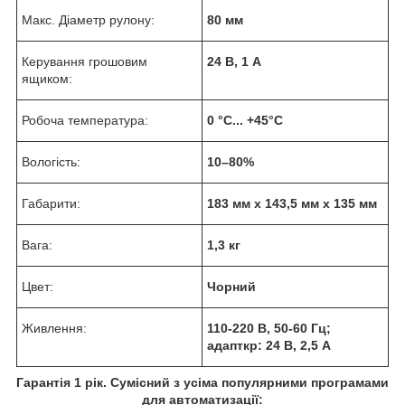
Макс. Діаметр рулону:
80 мм
Керування грошовим
24 В, 1 А
ящиком:
Робоча температура:
0 °C... +45°C
Вологість:
10–80%
Габарити:
183 мм х 143,5 мм х 135 мм
Вага:
1,3 кг
Цвет:
Чорний
Живлення:
110-220 В, 50-60 Гц;
адапткр: 24 В, 2,5 А
Гарантія 1 рік. Сумісний з усіма популярними програмами
для автоматизації: