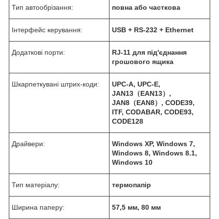
Тип автообрізання:
повна або часткова
Інтерфейс керування:
USB + RS-232 + Ethernet
Додаткові порти:
RJ-11 для під'єднання
грошового ящика
Шкарпеткувані штрих-коди:
UPC-A, UPC-E,
JAN13
（
EAN13
）
,
JAN8
（
EAN8
）
, CODE39,
ITF, CODABAR, CODE93,
CODE128
Драйвери:
Windows XP, Windows 7,
Windows 8, Windows 8.1,
Windows 10
Тип матеріалу:
термопапір
Ширина паперу:
57,5 мм, 80 мм