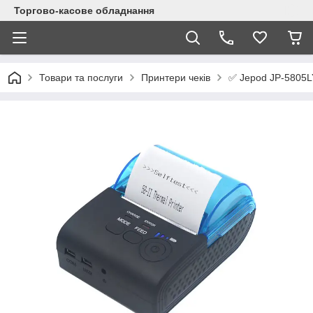
Торгово-касове обладнання
✅ Jepod JP-5805LY
Товари та послуги
Принтери чеків