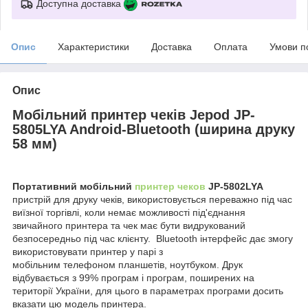
Доступна доставка
Опис
Характеристики
Доставка
Оплата
Умови п
Опис
Мобільний принтер чеків Jepod JP-
5805LYA Android-Bluetooth (ширина друку
58 мм)
Портативний мобільний
принтер чеков
JP-5802LYA
пристрій для друку чеків, використовується переважно під час
виїзної торгівлі, коли немає можливості під'єднання
звичайного принтера та чек має бути видрукований
безпосередньо під час клієнту. Bluetooth інтерфейс дає змогу
використовувати принтер у парі з
мобільним телефоном планшетів, ноутбуком. Друк
відбувається з 99% програм і програм, поширених на
території України, для цього в параметрах програми досить
вказати цю модель принтера.