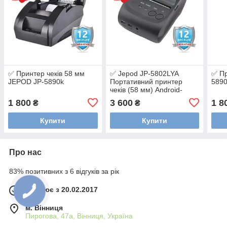
✅ Принтер чеків 58 мм
✅ Jepod JP-5802LYA
✅ Пр
JEPOD JP-5890k
Портативний принтер
5890
чеків (58 мм) Android-
Bluetooth
1 800
3 600
1 8
₴
₴
Купити
Купити
Про нас
83% позитивних з 6 відгуків за рік
Працює з 20.02.2017
м. Вінниця
Пирогова, 47а, Вінниця, Україна