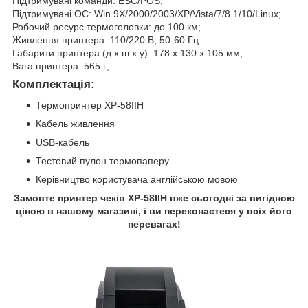
Підтримувані команди: ESC/POS;
Підтримувані ОС: Win 9X/2000/2003/XP/Vista/7/8.1/10/Linux;
Робочий ресурс термоголовки: до 100 км;
Живлення принтера: 110/220 В, 50-60 Гц
Габарити принтера (д х ш х у): 178 х 130 х 105 мм;
Вага принтера: 565 г;
Комплектація
:
Термопринтер XP-58IIH
Кабель живлення
USB-кабель
Тестовий пулон термопаперу
Керівництво користувача англійською мовою
Замовте принтер чеків XP-58IIH вже сьогодні за вигідною
ціною в нашому магазині, і ви переконаєтеся у всіх його
перевагах!