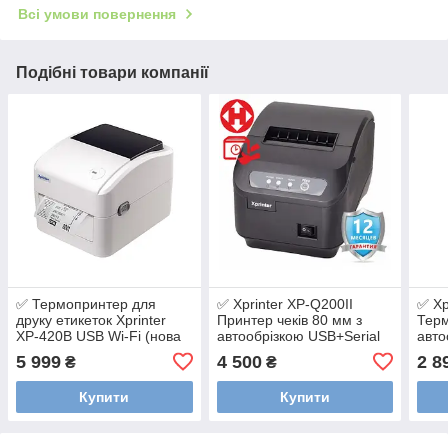
Всі умови повернення
Подібні товари компанії
✅ Термопринтер для
✅ Xprinter XP-Q200II
✅ Xp
друку етикеток Xprinter
Принтер чеків 80 мм з
Терм
XP-420B USB Wi-Fi (нова
автообрізкою USB+Serial
авто
модель)
верс
5 999
4 500
2 8
₴
₴
Купити
Купити