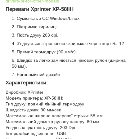
drivers-br-for-other-models
Переваги Xprinter XP-58IIH
Сумісність з OC Windows/Linux.
Підтримка кирилиці.
Якість друку 203 dpi.
З'єднується з грошовою скринькою через порт RJ-12.
Прямий термодрук (90 мм/с).
Швидко та легко замінюється чековий рулон (ширина
58 мм).
Ергономічний дизайн.
Характеристики
:
Виробник: XPrinter
Модель принтера: XP-58IIH;
Тип друку: прямий лінійний термодрук
Швидкість друку: 90 мм/сек
Максимальна ширина паперової стрічки: 58 мм
Максимальний діаметр рулону паперу: 60 мм
Роздільна здатність друку: 203 Dpi
Інтерфейси під'єднання: USB