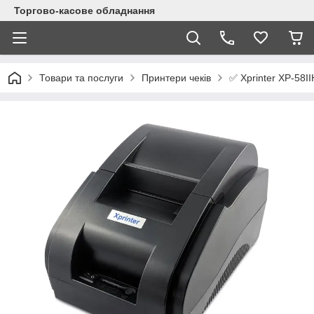
Торгово-касове обладнання
✅ Xprinter XP-58I
Товари та послуги
Принтери чеків