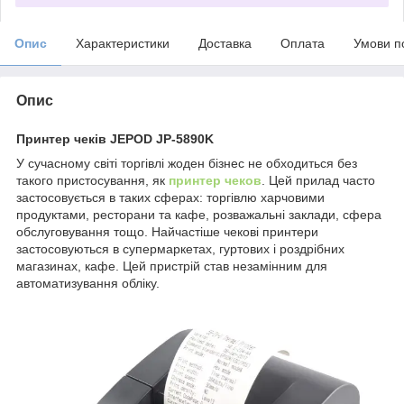
Опис
Характеристики
Доставка
Оплата
Умови п
Опис
Принтер чеків JEPOD JP-5890K
У сучасному світі торгівлі жоден бізнес не обходиться без
такого пристосування, як
принтер чеков
. Цей прилад часто
застосовується в таких сферах: торгівлю харчовими
продуктами, ресторани та кафе, розважальні заклади, сфера
обслуговування тощо. Найчастіше чекові принтери
застосовуються в супермаркетах, гуртових і роздрібних
магазинах, кафе. Цей пристрій став незамінним для
автоматизування обліку.