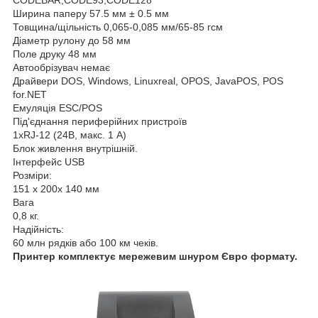
Ширина паперу 57.5 мм ± 0.5 мм
Товщина/щільність 0,065-0,085 мм/65-85 гсм
Діаметр рулону до 58 мм
Поле друку 48 мм
Автообрізувач немає
Драйвери DOS, Windows, Linuxreal, OPOS, JavaPOS, POS
for.NET
Емуляція ESC/POS
Під'єднання периферійних пристроїв
1xRJ-12 (24В, макс. 1 А)
Блок живлення внутрішній.
Інтерфейс USB
Розміри:
151 x 200x 140 мм
Вага
0,8 кг.
Надійність:
60 млн рядків або 100 км чеків.
Принтер комплектує мережевим шнуром Євро формату.