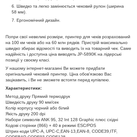
Швидко та легко замінюється чековий рулон (ширина
58 мм).
Ергономічний дизайн.
Попри свої невеликі розміри, принтер для чеків розрахований
на 100 км чеків або на 60 млн рядків. Пристрій максимально
швидко збирає відомості та виводить їх на товарний чек. Саме
надійність і доступна ціна виводять JP-5890K на лідерські
позиції у своєму класі.
У нашому інтернет-магазині Ви можете придбати
оригінальний чековий принтер. Ціна обов'язково Вас
зацікавить, і Ви не зможете встояти перед купівлею.
Характеристики:
Метод друку Прямий термодрук
Швидкість друку 90 мм/сек
Колір корпусу чорний або білий
Якість друку 200 dpi
Набори символів ANK 95, 32 Int 128 Graphic плюс східні
Кодові сторінки (866) + 40 в режимі ESC/POS
Штрих-коди UPC-A, UPC-C,EAN-13,EAN-8, CODE39,ITF,
CODEBAR,CODE93,CODE128