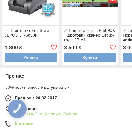
✅ Принтер чеків 58 мм
✅ Принтер чеків JP-5890K
✅ Je
JEPOD JP-5890k
+ Дротовий сканер штрих-
Порт
кодів JP-A1
чекі
Blue
1 800
3 500
3 6
₴
₴
Купити
Купити
Про нас
83% позитивних з 6 відгуків за рік
Працює з 20.02.2017
м. Вінниця
Пирогова, 47а, Вінниця, Україна
Контакти