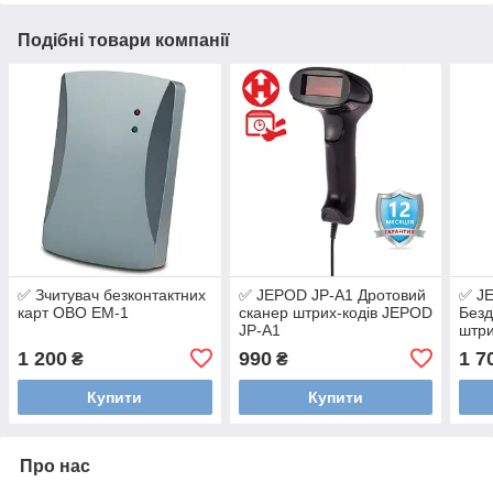
Подібні товари компанії
✅ Зчитувач безконтактних
✅ JEPOD JP-A1 Дротовий
✅ J
карт OBO EM-1
сканер штрих-кодів JEPOD
Безд
JP-A1
штри
1 200
990
1 7
₴
₴
Купити
Купити
Про нас