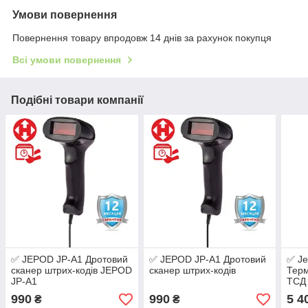
Умови повернення
Повернення товару впродовж 14 днів за рахунок покупця
Всі умови повернення
Подібні товари компанії
✅ JEPOD JP-A1 Дротовий
✅ JEPOD JP-A1 Дротовий
✅ Je
сканер штрих-кодів JEPOD
сканер штрих-кодів
Терм
JP-A1
ТСД
990
990
5 4
₴
₴