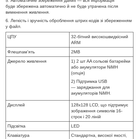
5. Автоматичне збереження даних — вся інформація
буде збережена автоматично й не буде утрачена після
вимкнення живлення.
6. Легкість і зручність оброблення штрих-кодів зі збереженням
у файл.
ЦПУ
32-бітний високошвидкісний
ARM
Флешпам'ять
2MB
Джерело живлення
1) 2 шт AA сольові батарейки
або акумулятори NiMH
(опція)
2) Підтримка USB
— заряджання для
акумуляторів NiMH.
Дисплей
128х128 LCD, що підтримує
зображення символів 16-
строк і 20 ліній
Підсвітка
LED
Клавіатура
Стандартна, високої якості,