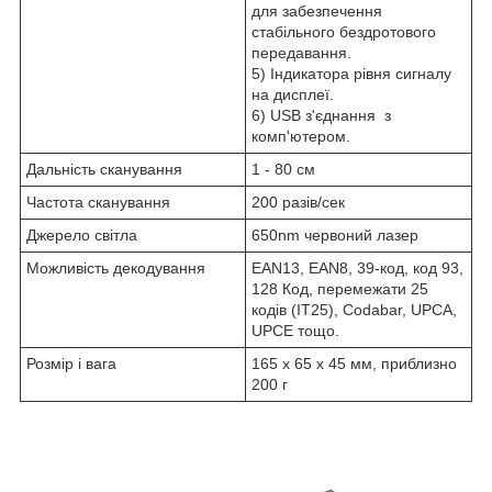
для забезпечення
стабільного бездротового
передавання.
5) Індикатора рівня сигналу
на дисплеї.
6) USB з'єднання з
комп'ютером.
Дальність сканування
1 - 80 см
Частота сканування
200 разів/сек
Джерело світла
650nm червоний лазер
Можливість декодування
EAN13, EAN8, 39-код, код 93,
128 Код, перемежати 25
кодів (IT25), Codabar, UPCA,
UPCE тощо.
Розмір і вага
165 х 65 х 45 мм, приблизно
200 г