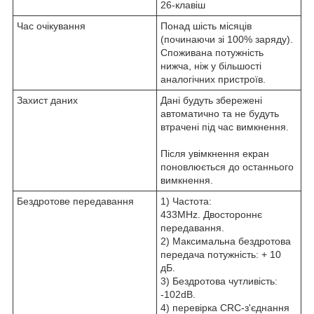
26-клавіш
Час очікування
Понад шість місяців
(починаючи зі 100% заряду).
Споживана потужність
нижча, ніж у більшості
аналогічних пристроїв.
Захист даних
Дані будуть збережені
автоматично та не будуть
втрачені під час вимкнення.
Після увімкнення екран
поновлюється до останнього
вимкнення.
Бездротове передавання
1) Частота:
433MHz. Двостороннє
передавання.
2) Максимальна бездротова
передача потужність: + 10
дБ.
3) Бездротова чутливість:
-102dB.
4) перевірка CRC-з'єднання