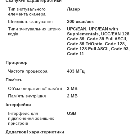
Скануючі характеристики
Тип зчитувального
Лазер
елемента сканера
Швидкість сканування
200 скан/сек
Типи зчитувальних штрих-
UPC/EAN, UPC/EAN with
кодів
Supplementals, UCC/EAN 128,
Code 39, Code 39 Full ASCII,
Code 39 TriOptic, Code 128,
Code 128 Full ASCII, Code 93,
Code 11
Процесор
Частота процесора
433 МГц
Пам'ять
Об'єм оперативної пам'яті
2 MB
Пам'ять внутрішня
2 MB
Інтерфейси
Інтерфейс для
USB
підключення зовнішніх
пристроїв
Додаткові характеристики