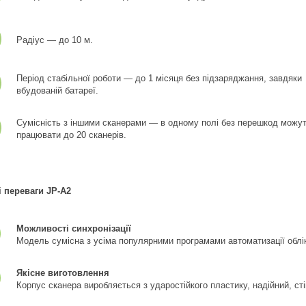
Радіус — до 10 м.
Період стабільної роботи — до 1 місяця без підзаряджання, завдяки
вбудованій батареї.
Сумісність з іншими сканерами — в одному полі без перешкод можу
працювати до 20 сканерів.
 переваги JP-A2
Можливості синхронізації
Модель сумісна з усіма популярними програмами автоматизації облік
Якісне виготовлення
Корпус сканера виробляється з ударостійкого пластику, надійний, ст