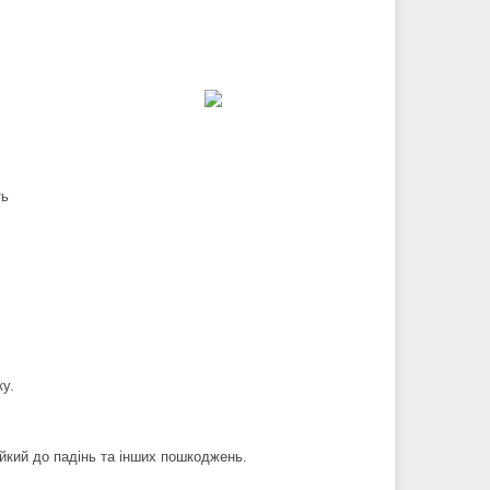
ть
у.
ійкий до падінь та інших пошкоджень.