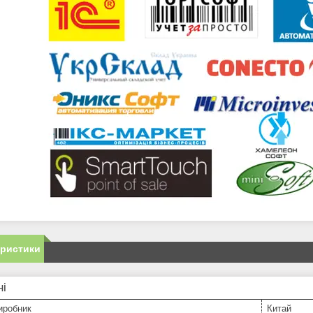
еристики
ні
иробник
Китай