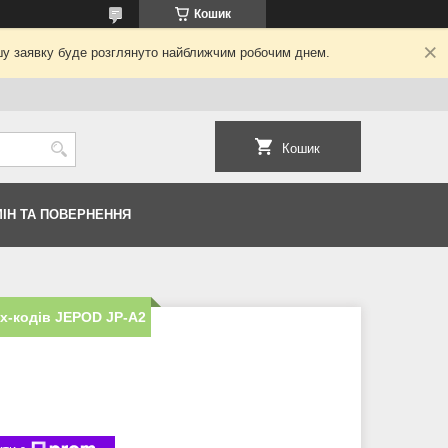
Кошик
ашу заявку буде розглянуто найближчим робочим днем.
Кошик
ІН ТА ПОВЕРНЕННЯ
х-кодів JEPOD JP-A2