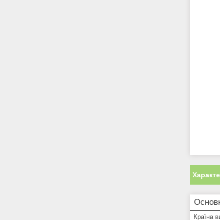
Характ
Основ
Країна в