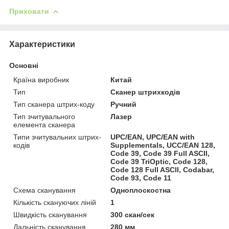
Приховати
Характеристики
Основні
Країна виробник
Китай
Тип
Сканер штрихкодів
Тип сканера штрих-коду
Ручний
Тип зчитувального
Лазер
елемента сканера
Типи зчитувальних штрих-
UPC/EAN, UPC/EAN with
кодів
Supplementals, UCC/EAN 128,
Code 39, Code 39 Full ASCII,
Code 39 TriOptic, Code 128,
Code 128 Full ASCII, Codabar,
Code 93, Code 11
Схема сканування
Одноплоскостна
Кількість скануючих ліній
1
Швидкість сканування
300 скан/сек
Дальність сканування
280 мм