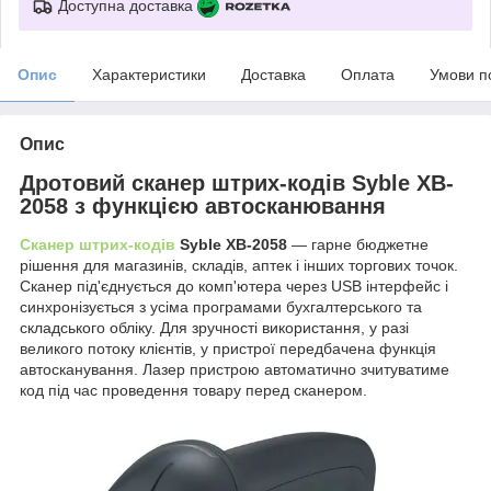
Доступна доставка
Опис
Характеристики
Доставка
Оплата
Умови п
Опис
Дротовий сканер штрих-кодів Syble XB-
2058 з функцією автосканювання
Сканер штрих-кодів
Syble XB-2058
— гарне бюджетне
рішення для магазинів, складів, аптек і інших торгових точок.
Сканер під'єднується до комп'ютера через USB інтерфейс і
синхронізується з усіма програмами бухгалтерського та
складського обліку. Для зручності використання, у разі
великого потоку клієнтів, у пристрої передбачена функція
автосканування. Лазер пристрою автоматично зчитуватиме
код під час проведення товару перед сканером.