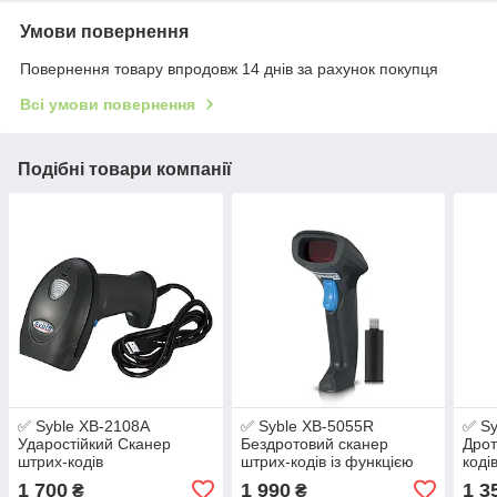
Умови повернення
Повернення товару впродовж 14 днів за рахунок покупця
Всі умови повернення
Подібні товари компанії
✅ Syble XB-2108A
✅ Syble XB-5055R
✅ Sy
Ударостійкий Сканер
Бездротовий сканер
Дрот
штрих-кодів
штрих-кодів із функцією
коді
збирання даних
авт
1 700
1 990
1 3
₴
₴