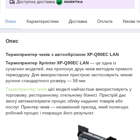
Доступна доставка
Опис
Характеристики
Доставка
Оплата
Умови п
Опис
Термопринтер чеків з автообрізкою XP-Q90EC LAN
Термопринтер Xprinter XP-Q90EC
LAN
— це одна із
сучасних моделей, яка пропонує друк чеків методом прямого
термодруку. Для використання пристрою застосовують чекові
рулони стандартного розміру — 58 мм.
Термопринтер чеків
цієї моделі найчастіше використовують у
торговому, ресторанному, отельному бізнесі. Пристрій дає
змогу автоматизувати процес обліку наданих товарів або
послуг. Принтер чеків — незамінний прилад, який полегшує
робочий процес і покращує його результат.