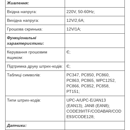
Живлення:
Вхідна напруга:
220V, 50-60Hz;
Вихідна напруга:
12V/2,6A;
Грошова скринька:
12V/1A;
Функціональні
характеристики:
Керування грошовим
Є;
ящиком:
Підтримка друку штрих-кодів:
Є;
Таблиці символів:
PC347, PC850, PC860,
PC863, PC865, WPC1252,
PC866, PC852, PC858,
PT151;
Типи штрих-кодів:
UPC-A/UPC-E/JAN13
(EAN13); JAN8 (EAN8);
CODE39/ITF/CODABAR/COD
E93/CODE128;
Датчики: