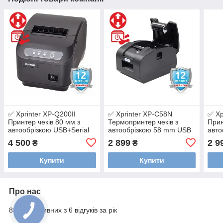
✅ Xprinter XP-Q200II
✅ Xprinter XP-C58N
✅ Xp
Принтер чеків 80 мм з
Термопринтер чеків з
Прин
автообрізкою USB+Serial
автообрізкою 58 mm USB
авто
версії (чоковий принтер)
верс
4 500
2 899
2 9
₴
₴
Купити
Купити
Про нас
83% позитивних з 6 відгуків за рік