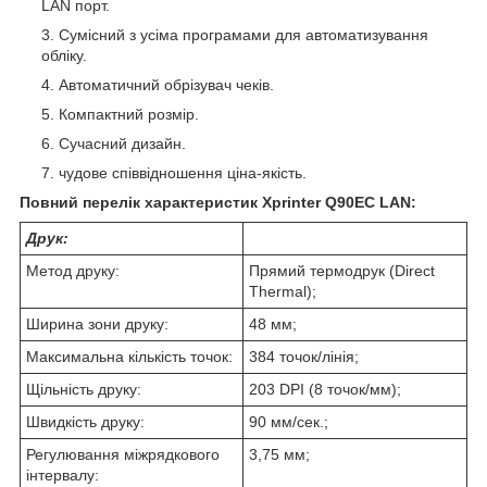
LAN порт.
Сумісний з усіма програмами для автоматизування
обліку.
Автоматичний обрізувач чеків.
Компактний розмір.
Сучасний дизайн.
чудове співвідношення ціна-якість.
Повний перелік характеристик Xprinter Q90EC LAN:
Друк:
Метод друку:
Прямий термодрук (Direct
Thermal);
Ширина зони друку:
48 мм;
Максимальна кількість точок:
384 точок/лінія;
Щільність друку:
203 DPI (8 точок/мм);
Швидкість друку:
90 мм/сек.;
Регулювання міжрядкового
3,75 мм;
інтервалу: