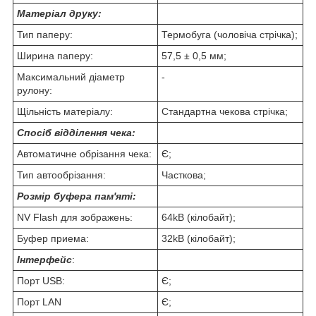
Матеріал друку:
Тип паперу:
Термобуга (чоловіча стрічка);
Ширина паперу:
57,5 ± 0,5 мм;
Максимальний діаметр
-
рулону:
Щільність матеріалу:
Стандартна чекова стрічка;
Спосіб відділення чека:
Автоматичне обрізання чека:
Є;
Тип автообрізання:
Часткова;
Розмір буфера пам'яті:
NV Flash для зображень:
64kB (кілобайт);
Буфер приема:
32kB (кілобайт);
Інтерфейс
:
Порт USB:
Є;
Порт LAN
Є;