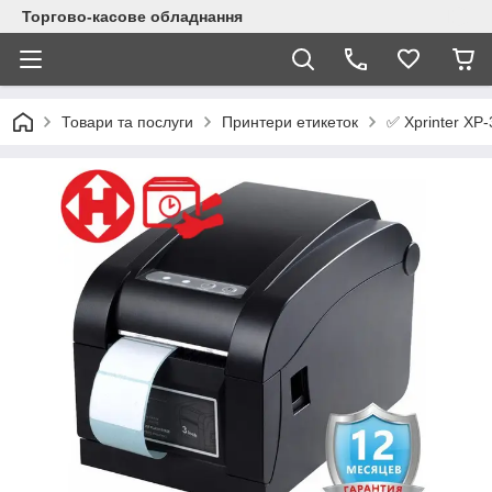
Торгово-касове обладнання
✅ Xprinter XP
Товари та послуги
Принтери етикеток