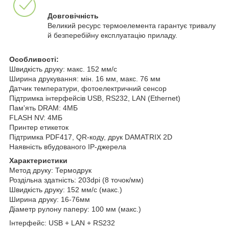
Довговічність
Великий ресурс термоелемента гарантує тривалу
й безперебійну експлуатацію приладу.
Особливості:
Швидкість друку: макс. 152 мм/с
Ширина друкування: мін. 16 мм, макс. 76 мм
Датчик температури, фотоелектричний сенсор
Підтримка інтерфейсів USB, RS232, LAN (Ethernet)
Пам'ять DRAM: 4МБ
FLASH NV: 4МБ
Принтер етикеток
Підтримка PDF417, QR-коду, друк DAMATRIX 2D
Наявність вбудованого IP-джерела
Характеристики
Метод друку: Термодрук
Роздільна здатність: 203dpi (8 точок/мм)
Швидкість друку: 152 мм/с (макс.)
Ширина друку: 16-76мм
Діаметр рулону паперу: 100 мм (макс.)
Інтерфейс: USB + LAN + RS232