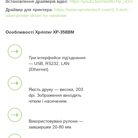
Встановлення драйверів відео:
https://youtu.be/mksWZHy_uGU
Драйвер для принтера:
https://www.xprintertech.com/2-3-inch-
label-printer-driver-for-windows
Особливості Xprinter XP-358BM
Три інтерфейси під'єднання
— USB, RS232, LAN
(Ethernet).
Якість друку — висока, 203
dpi. Зображення виходить
чітким і насиченим.
Використовувані рулони —
завширшки 20-80 мм.