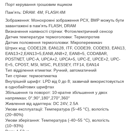
Порт керування грошовим ящиком
Пам'ять: DRAM: 4M; FLASH:4M
Зображення: Монохромні зображення PCX, BMP можуть бути
завантажені в пам'ять FLASH, DRAM
Визначення наявності стрічки: Фотоелектричний сенсор
Датчик температури термоголовки: Термопротив
Датчик положення термоголовки: Мікроперемикач
Штрих код: CODE128, EAN128, ITF, CODE39, CODE93, EAN13,
EAN13+2,EAN13+5,EAN8,AN8+2, EAN8+5, CODABAR,
POSTNET, UPC-A, UPCA+2, UPCA+5, UPC-E, UPCE+2, UPC-
E+5, CPOST, MSI, MSIC, PLESSEY, ITF14, EAN14
Тип відділення етикетки: Ручний, автоматичний
Тип стрічки: термоетикетка
Внутрішній шрифт: LPD від 0 до 8; зазвичай використовується
в однобайтових шрифтах
Збільшення та поворот: 10-кратне збільшення у двох
напрямках; 0°,90°,180°,270°,360°
Живлення від адаптера: DC 24V, 2.5A
Умови експлуатації: Температура (5~45 °C), вологість
(20~80%)
Умови зберігання: Температура (-40~55 °C), вологість
(10~93%)