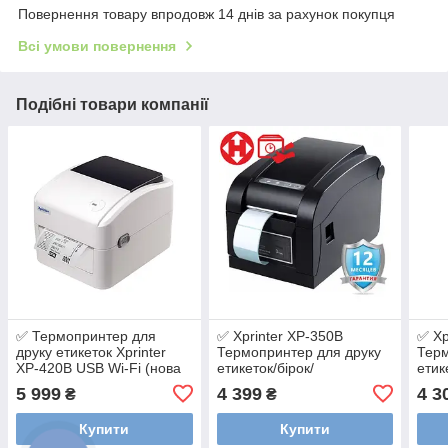
Повернення товару впродовж 14 днів за рахунок покупця
Всі умови повернення
Подібні товари компанії
✅ Термопринтер для
✅ Xprinter XP-350B
✅ Xp
друку етикеток Xprinter
Термопринтер для друку
Терм
XP-420B USB Wi-Fi (нова
етикеток/бірок/
етик
модель)
ланцюжків✅З послугою
ланц
5 999
4 399
4 3
₴
₴
налаштування✅
Купити
Купити